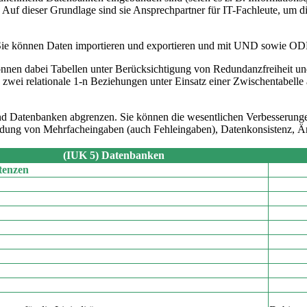
. Auf dieser Grundlage sind sie Ansprechpartner für IT-Fachleute, um d
 Sie können Daten importieren und exportieren und mit UND sowie 
 können dabei Tabellen unter Berücksichtigung von Redundanzfreiheit
 zwei relationale 1-n Beziehungen unter Einsatz einer Zwischentabelle
nd Datenbanken abgrenzen. Sie kön­nen die wesentlichen Ver­besserung
idung von Mehrfacheingaben (auch Fehleingaben), Datenkonsistenz, Än
(IUK
5) Datenbanken
enzen