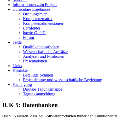
Informationen zum Projekt
Curriculare Ergebnisse
Ordnungsmittel
Kompetenzmatrix
Kompetenzdimensionen
Lernfelder
baerio GmbH
Forum
Texte
Qualifikationsarbeiten
Wissenschaftliche Aufsätze
Analysen und Positionen
Präsentationen
Links
Kontakte
Beteiligte Schulen
Projektleitung und wissenschaftliche Begleitung
Fachtagung
Digitale Tagungsmappe
Tagungsanmeldung
IUK 5: Datenbanken
Die SuS wissen, dass bei Softwareprodukten hinter den Funktionen z