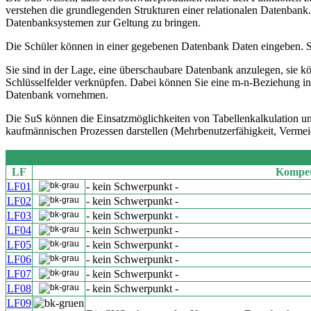
verstehen die grundlegenden Strukturen einer relationalen Datenbank
Datenbanksystemen zur Geltung zu bringen.
Die Schüler können in einer gegebenen Datenbank Daten eingeben.
Sie sind in der Lage, eine überschaubare Datenbank anzulegen, sie
Schlüsselfelder verknüpfen. Dabei können Sie eine m-n-Beziehung in
Datenbank vornehmen.
Die SuS können die Einsatzmöglichkeiten von Tabellenkalkulation u
kaufmännischen Prozessen darstellen (Mehrbenutzerfähigkeit, Verme
LF
Kompet
LF01
- kein Schwerpunkt -
LF02
- kein Schwerpunkt -
LF03
- kein Schwerpunkt -
LF04
- kein Schwerpunkt -
LF05
- kein Schwerpunkt -
LF06
- kein Schwerpunkt -
LF07
- kein Schwerpunkt -
LF08
- kein Schwerpunkt -
LF09