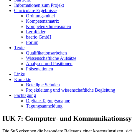
Informationen zum Projekt
Curriculare Ergebnisse
Ordnungsmittel
Kompetenzmatrix
Kompetenzdimensionen
Lernfelder
baerio GmbH
Forum
Texte
Qualifikationsarbeiten
Wissenschaftliche Aufsätze
Analysen und Positionen
Präsentationen
Links
Kontakte
Beteiligte Schulen
Projektleitung und wissenschaftliche Begleitung
Fachtagung
Digitale Tagungsmappe
Tagungsanmeldung
IUK 7: Computer- und Kommunikationssy
Die SuS erkennen die besondere Relevanz einer kostengünstigen, sic