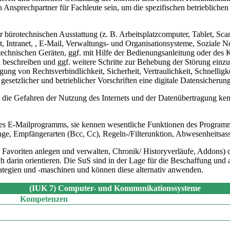
n Ansprechpartner für Fachleute sein, um die spezifischen betrieblich
bürotechnischen Ausstattung (z. B. Arbeitsplatzcomputer, Tablet, Sc
 Intranet, , E-Mail, Verwaltungs- und Organisationsysteme, Soziale N
technischen Geräten, ggf. mit Hilfe der Bedienungsanleitung oder des K
schreiben und ggf. weitere Schritte zur Behebung der Störung einzulei
ung von Rechtsverbindlichkeit, Sicherheit, Vertraulichkeit, Schnellig
esetzlicher und betrieblicher Vorschriften eine digitale Datensicheru
m die Gefahren der Nutzung des Internets und der Datenübertragung k
ines E-Mailprogramms, sie kennen wesentliche Funktionen des Programms
ge, Empfängerarten (Bcc, Cc), Regeln-/Filterunktion, Abwesenheitsassi
 Favoriten anlegen und verwalten, Chronik/ Historyverläufe, Addons) des
h darin orientieren. Die SuS sind in der Lage für die Beschaffung und a
ategien und -maschinen und können diese alternativ anwenden.
(IUK 7)
Computer- und Kommunikationssysteme
Kompetenzen