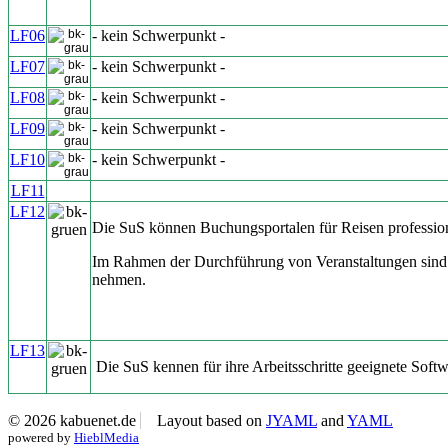
LF06
- kein Schwerpunkt -
LF07
- kein Schwerpunkt -
LF08
- kein Schwerpunkt -
LF09
- kein Schwerpunkt -
LF10
- kein Schwerpunkt -
LF11
LF12
Die SuS können Buchungsportalen für Reisen profession
Im Rahmen der Durchführung von Veranstaltungen sind si
nehmen.
LF13
Die SuS kennen für ihre Arbeitsschritte geeignete Sof
© 2026 kabuenet.de
Layout based on
JYAML
and
YAML
powered by
HieblMedia