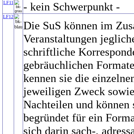
LF11
- kein Schwerpunkt -
LF12
Die SuS können im Zu
Veranstaltungen jeglic
schriftliche Korrespond
gebräuchlichen Formaten
kennen sie die einzeln
jeweiligen Zweck sowie
Nachteilen und können s
begründet für ein Form
sich darin sach-, adress